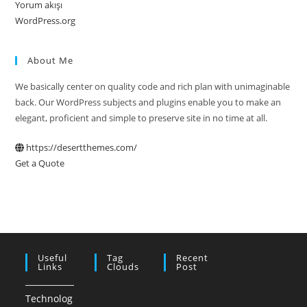
Yorum akışı
WordPress.org
About Me
We basically center on quality code and rich plan with unimaginable
back. Our WordPress subjects and plugins enable you to make an
elegant, proficient and simple to preserve site in no time at all.
https://desertthemes.com/
Get a Quote
Useful
Tag
Recent
Links
Clouds
Post
Technolog